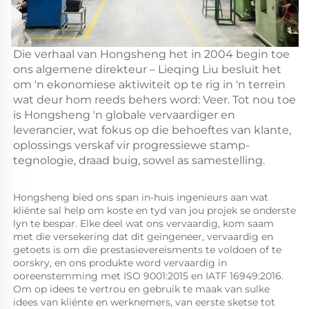
Die verhaal van Hongsheng het in 2004 begin toe
ons algemene direkteur – Lieqing Liu besluit het
om 'n ekonomiese aktiwiteit op te rig in 'n terrein
wat deur hom reeds behers word: Veer. Tot nou toe
is Hongsheng 'n globale vervaardiger en
leverancier, wat fokus op die behoeftes van klante,
oplossings verskaf vir progressiewe stamp-
tegnologie, draad buig, sowel as samestelling.
Hongsheng bied ons span in-huis ingenieurs aan wat 
kliënte sal help om koste en tyd van jou projek se onderste 
lyn te bespar. Elke deel wat ons vervaardig, kom saam 
met die versekering dat dit geïngeneer, vervaardig en 
getoets is om die prestasievereisments te voldoen of te 
oorskry, en ons produkte word vervaardig in 
ooreenstemming met ISO 9001:2015 en IATF 16949:2016. 
Om op idees te vertrou en gebruik te maak van sulke 
idees van kliënte en werknemers, van eerste sketse tot 