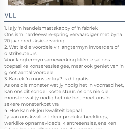
VEE
1. Is jy 'n handelsmaatskappy of 'n fabriek
Ons is 'n hardeeware-spring vervaardiger met byna
20 jaar produksie-ervaring
2. Wat is die voordele vir langtermyn invoerders of
distribsuteurs
Voor langtermyn samewerking kliënte sal ons
toepaslike konseressies gee, maar ook geniet van 'n
groot aantal voordele
3. Kan ek 'n monster kry? Is dit gratis
As ons die monster wat jy nodig het in voorraad het,
kan ons dit sonder koste stuur. As ons nie die
monster wat jy nodig het nie het, moet ons 'n
sekere monsterkost vra
4. Hoe kan ek jou kwaliteit bepaal
Jy kan ons kwaliteit deur produkafbeeldings,
werklike opnamevideo's, klantresensies, ens ken