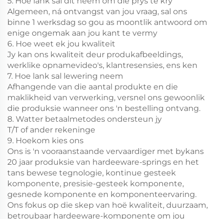
5. Hoe lank sal dit neem om die prys te kry
Algemeen, ná ontvangst van jou vraag, sal ons
binne 1 werksdag so gou as moontlik antwoord om
enige ongemak aan jou kant te vermy
6. Hoe weet ek jou kwaliteit
Jy kan ons kwaliteit deur produkafbeeldings,
werklike opnamevideo's, klantresensies, ens ken
7. Hoe lank sal lewering neem
Afhangende van die aantal produkte en die
maklikheid van verwerking, versnel ons gewoonlik
die produksie wanneer ons 'n bestelling ontvang.
8. Watter betaalmetodes ondersteun jy
T/T of ander rekeninge
9. Hoekom kies ons
Ons is 'n vooraanstaande vervaardiger met bykans
20 jaar produksie van hardeeware-springs en het
tans bewese tegnologie, kontinue gesteek
komponente, presisie-gesteek komponente,
gesnede komponente en komponenteervaring.
Ons fokus op die skep van hoë kwaliteit, duurzaam,
betroubaar hardeeware-komponente om jou