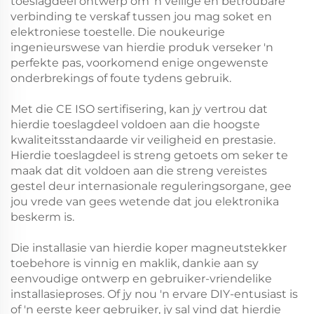
toeslagdeel ontwerp om 'n veilige en betroubare
verbinding te verskaf tussen jou mag soket en
elektroniese toestelle. Die noukeurige
ingenieurswese van hierdie produk verseker 'n
perfekte pas, voorkomend enige ongewenste
onderbrekings of foute tydens gebruik.
Met die CE ISO sertifisering, kan jy vertrou dat
hierdie toeslagdeel voldoen aan die hoogste
kwaliteitsstandaarde vir veiligheid en prestasie.
Hierdie toeslagdeel is streng getoets om seker te
maak dat dit voldoen aan die streng vereistes
gestel deur internasionale reguleringsorgane, gee
jou vrede van gees wetende dat jou elektronika
beskerm is.
Die installasie van hierdie koper magneutstekker
toebehore is vinnig en maklik, dankie aan sy
eenvoudige ontwerp en gebruiker-vriendelike
installasieproses. Of jy nou 'n ervare DIY-entusiast is
of 'n eerste keer gebruiker, jy sal vind dat hierdie