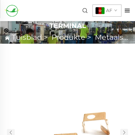
AF
TERMINAL
Tuisblad
>
Produkte
>
Metaalstempeling