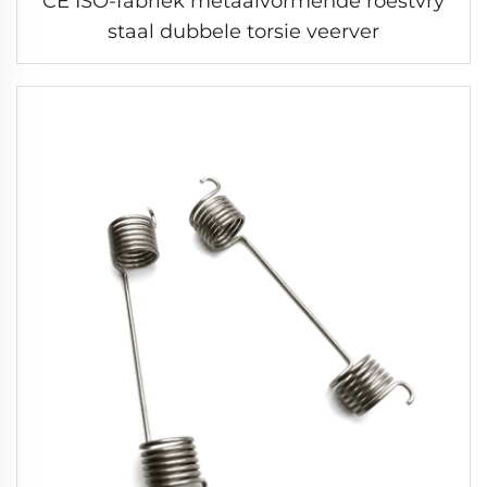
CE ISO-fabriek metaalvormende roestvry
staal dubbele torsie veerver