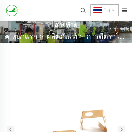
TH
สายท้าย
หน้าแรก
>
ผลิตภัณฑ์
>
การตีตราโลหะ