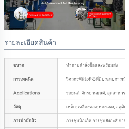
รายละเอียดสินค้า
ขนาด
ทำตามคำสั่งซื้อและพร้อมส่ง
การเทคนิค
วิศวกร和技术员ที่มีประสบการณ์; พน
Applications
รถยนต์, จักรยานยนต์, อุตสาหกรรม,
วัสดุ
เหล็ก; เหลืองทอง; ทองแดง, อลูมิ
การบำบัดผิว
การชุบนิกเกิล การชุบสังกะสี การ