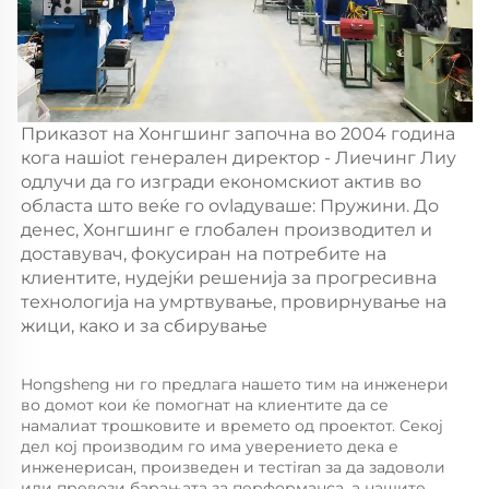
Приказот на Хонгшинг започна во 2004 година
кога нашiot генерален директор - Лиечинг Лиу
одлучи да го изгради економскиот актив во
областа што веќе го оvlадуваше: Пружини. До
денес, Хонгшинг е глобален производител и
доставувач, фокусиран на потребите на
клиентите, нудејќи решенија за прогресивна
технологија на умртвување, провирнување на
жици, како и за сбирување
Hongsheng ни го предлага нашето тим на инженери 
во домот кои ќе помогнат на клиентите да се 
намалиат трошковите и времето од проектот. Секој 
дел кој производим го има уверението дека е 
инженерисан, произведен и тестiran за да задоволи 
или превози барањата за перформанса, а нашите 