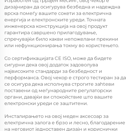
Изработен од тррајен месинг, овој чекор е
дизајниран да осигурува безбедна и надеждна
врска помеѓу вашите сокети за електрична
енергија и електронските уреди. Точната
инженерска конструкција на овој продукт
гарантира савршено прилагодување,
спречувајќи било какви непожелани прекини
или нефункционирања токму во користењето.
Со сертификацијата CE ISO, може да бидете
сигурни дека овој додаток задоволува
највисоките стандарди за безбедност и
перформанса. Овој чекор е строго тестиран за да
се осигура дека исполнува строгите заhtеви
поставени од меѓународните регулаторски
органи, давајќи ви спокойствие што вашите
електронски уреди се заштитени.
Инсталирањето на овој меден аксесоар за
електрична залога е брзо и лесно, благодарение
на неговиот једноставен дизајн и кориснички