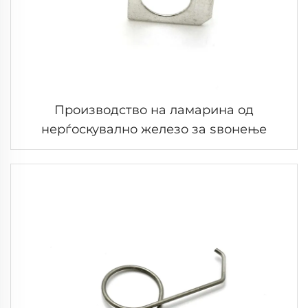
Производство на ламарина од
нерѓоскувално железо за ѕвонење