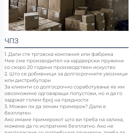
ЧПЗ
1. Дали сте трговска компания или фабрика
Ние сме производител на хардверски пружини
со скоро 20 години производствен искуство
2. Што се добивници за долгосрочните увозници
или дистрибутори
За клиенти со долгосрочно соработување ќе им
овозможиме одговаращи попустови, но и да го
задржат голем број на предности
3. Можам ли да земам примерок? Дали е
безплатен
Ако имаме примерокот што ви треба на залиха,
можеме да го испратиме безплатно. Ако не
располагаме со потребниот примерок, треба да