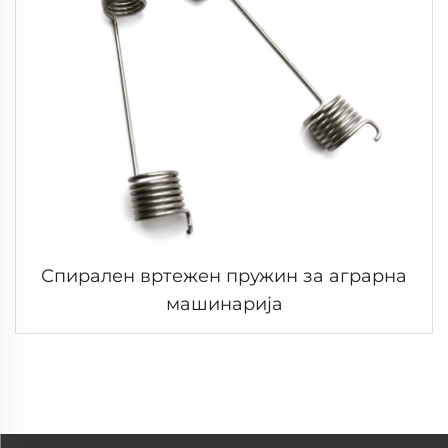
Спирален вртежен пружин за аграрна
машинарија