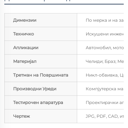
Димензии
По мерка и на зал
Техничко
Искушени инженер
Апликации
Автомобил, мотоцик
Материјал
Челиди; Браз; Мед;
Третман на Површината
Никл-обвивка, Цин
Производни Уреди
Компјутерска маш
Тестирочен апаратура
Проектирачки апар
Чертеж
JPG, PDF, CAD, итд