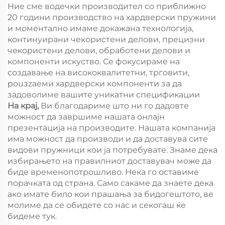
Ние сме водечки производител со приближно
20 години производство на хардверски пружини
и моментално имаме докажана технологија,
континуирани чекористени делови, прецизни
чекористени делови, обработени делови и
компоненти искуство. Се фокусираме на
создавање на висококвалитетни, трговити,
pouзzаеми хардверски компоненти за да
задоволиме вашите уникатни спецификации
На крај,
Ви благодариме што ни го дадовте
можност да завршиме нашата онлајн
презентација на производите. Нашата компанија
има можност да производи и да доставува сите
видови пружници кои ја потребувате. Знаме дека
избирањето на правилниот доставувач може да
биде временопотрошливо. Нека го оставиме
порачката од страна. Само сакаме да знаете дека
ако имате било кои прашања за бидогештото, ве
молиме да се обидете со нас и секогаш ќе
бидеме тук.