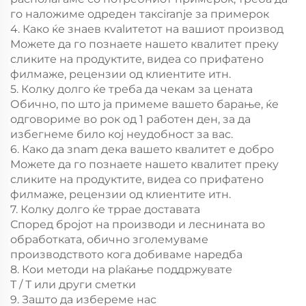
го наложиме одреден таксiranje за примерок
4. Како ќе знаев кvalитетот на вашиот производ
Можете да го познаете нашето квалитет преку
сликите на продуктите, видеа со прифатено
филмаже, рецензии од клиентите итн.
5. Колку долго ќе треба да чекам за цената
Обично, по што ја примеме вашето барање, ќе
одговориме во рок од 1 работен ден, за да
избегнеме било кој неудобност за вас.
6. Како да зnam дека вашето квалитет е добро
Можете да го познаете нашето квалитет преку
сликите на продуктите, видеа со прифатено
филмаже, рецензии од клиентите итн.
7. Колку долго ќе тррае доставата
Според бројот на производи и леснината во
обработката, обично зголемуваме
производството кога добиваме наредба
8. Кои методи на plaќањe поддржувате
Т / Т или други сметки
9. Зашто да избереме нaс