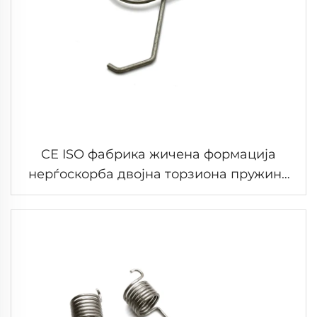
CE ISO фабрика жичена формација
нерѓоскорба двојна торзиона пружина
клип