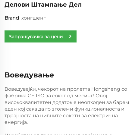
Делови Штампање Дел
Brand
хонгшенг
Запрашувачка за цени
Воведување
Воведувајќи, чекорот на пролетта Hongsheng со
фабрика CE ISO за сокет од месинг! Овој
висококвалитетен додаток е неопходен за барем
еден кој сака да го зголеми функционалноста и
тррајноста на нивните сокети за електрична
енергија.