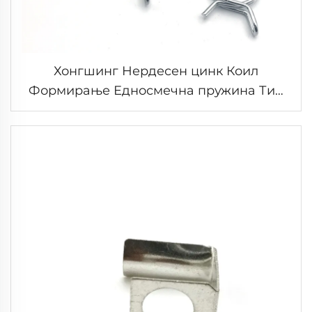
Хонгшинг Нердесен цинк Коил
Формирање Едносмечна пружина Тип
Кружница Хозир за горивна линија