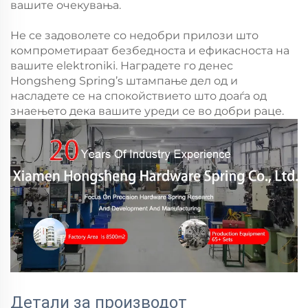
вашите очекувања.
Не се задоволете со недобри прилози што
компрометираат безбедноста и ефикасноста на
вашите elektroniki. Наградете го денес
Hongsheng Spring’s штампање дел од и
насладете се на спокойствието што доаѓа од
знаењето дека вашите уреди се во добри раце.
Детали за производот