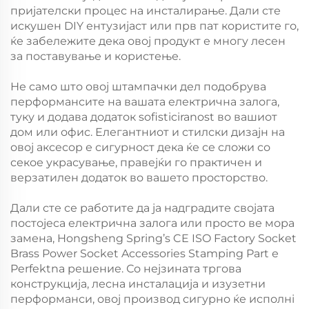
пријателски процес на инсталирање. Дали сте
искушен DIY ентузијаст или прв пат користите го,
ќе забележите дека овој продукт е многу лесен
за поставување и користење.
Не само што овој штампачки дел подобрува
перформансите на вашата електрична залога,
туку и додава додаток sofisticiranost во вашиот
дом или офис. Елегантниот и стилски дизајн на
овој аксесор е сигурност дека ќе се сложи со
секое украсување, правејќи го практичен и
верзатилен додаток во вашето просторство.
Дали сте се работите да ја надградите својата
постојeca електрична залога или просто ве мора
замена, Hongsheng Spring’s CE ISO Factory Socket
Brass Power Socket Accessories Stamping Part е
Perfektna решение. Со нејзината тргова
конструкција, лесна инсталација и изузетни
перформанси, овој производ сигурно ќе исполнi