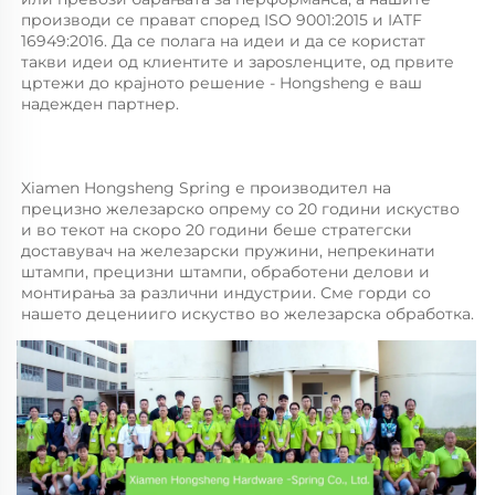
производи се прават според ISO 9001:2015 и IATF 
16949:2016. Да се полага на идеи и да се користат 
такви идеи од клиентите и зaposленците, од првите 
цртежи до крајното решение - Hongsheng е ваш 
надежден партнер. 
Xiamen Hongsheng Spring е производител на 
прецизно железарско опрему со 20 години искуство 
и во текот на скоро 20 години беше стратегски 
доставувач на железарски пружини, непрекинати 
штампи, прецизни штампи, обработени делови и 
монтирања за различни индустрии. Сме горди со 
нашето деценииго искуство во железарска обработка. 