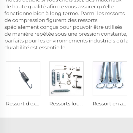
de haute qualité afin de vous assurer qu'elle
fonctionne bien à long terme. Parmi les ressorts
de compression figurent des ressorts
spécialement conçus pour pouvoir être utilisés
de manière répétée sous une pression constante,
parfaits pour les environnements industriels où la
durabilité est essentielle.
Ressort d'extension double crochet en spirale métallique petite taille, fabriqué en usine certifiée CE ISO
Ressorts lourds en acier inoxydable Coil Métal Trampoline Ressorts Extension
Ressort en acier inoxydable sur mesure avec revêtement bleu et blanc en zinc pour ressort d'étension lourd