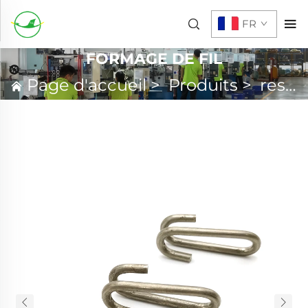
FR
FORMAGE DE FIL
Page d'accueil
>
Produits
>
ressort personnalisé