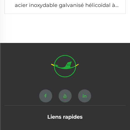
acier inoxydable galvanisé hélicoïdal à
double crochet noir sur mesure
Liens rapides