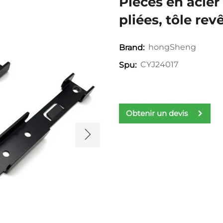
Pièces en acie
pliées, tôle rev
hongSheng
Brand:
CYJ24017
Spu:
Obtenir un devis