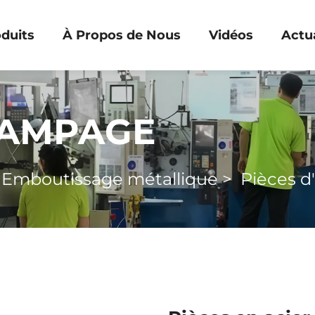
duits
À Propos de Nous
Vidéos
Actua
TAMPAGE
>
Emboutissage métallique
>
Pièces 