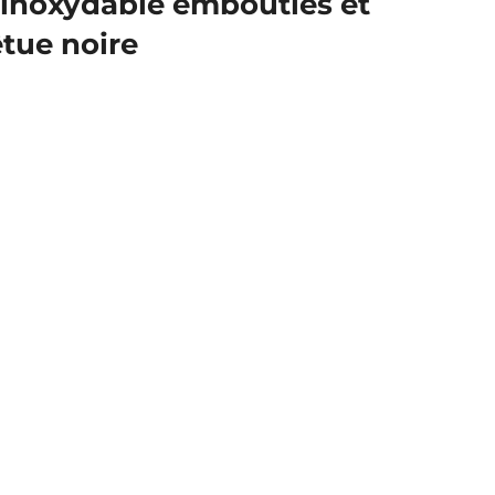
r inoxydable embouties et
êtue noire