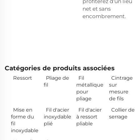
profiterez d'un lieu
net et sans
encombrement.
Catégories de produits associées
Ressort
Pliage de
Fil
Cintrage
fil
métallique
sur
pour
mesure
pliage
de fils
Mise en
Fil d'acier
Fil d'acier
Collier de
forme du
inoxydable
à ressort
serrage
fil
plié
pliable
inoxydable