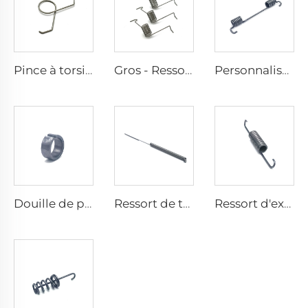
Pince à torsion double en acier inoxydable, formée au fil, fabriquée en usine certifiée CE ISO
Gros - Ressort de torsion pour appareil d'exercice en acier inoxydable
Personnalisation de ressorts de porte en acier inoxydable à retour élastique de type ressort torsionnel
Douille de palier en métal pour machine d'ingénierie
Ressort de traction Hongsheng avec style en fil, en acier inoxydable
Ressort d'extension double crochet en spirale métallique petite taille, fabriqué en usine certifiée CE ISO